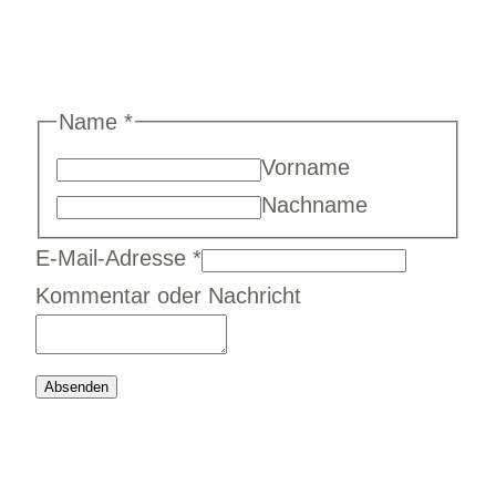
Name
*
Vorname
Nachname
Nachricht
E-Mail-Adresse
*
E-
Kommentar oder Nachricht
Mail-
Adresse
Absenden
Name