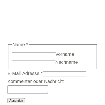
Name
*
Vorname
Nachname
E-
E-Mail-Adresse
*
Mail-
Kommentar oder Nachricht
Adresse
Nachricht
Absenden